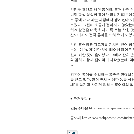
제철 : 11월, 12월
신안군 흑산도 하면 홍어요, 홍어 하면 
니까 항상 싱싱한 홍어가 많았기 때문이다
포 등에 내다 파는 과정에서 생겨났다. 예
보았다. 그런데 소금에 절이지도 않았는데
히려 살점은 더욱 차지고 톡 쏘는 삭힌 
산도에서도 점차 홍어를 삭혀 먹게 되었
삭힌 홍어와 돼지고기를 김치에 얹어 함께
는데, 이 ‘삼합’이란 것이 태어난 데에
값이 비싼 것이 흠이었다. 그래서 잔치 
와 김치도 함께 집어먹기 시작했는데, 먹
다.
외국산 홍어를 수입하는 요즘은 잔칫날이
을 받고 있다. 홍어 역시 싱싱한 놈을 삭
새’를 풍기며 차지게 씹히는 홍어회의 참
♥ 추천맛집 ♥
인동주마을
http://www.mokpomenu.com/i
금모래
http://www.mokpomenu.com/index