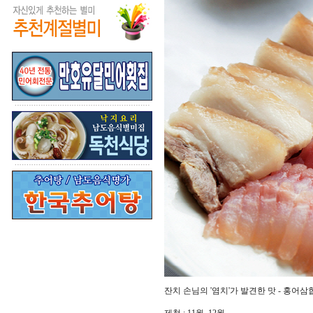
잔치 손님의 '염치'가 발견한 맛 - 홍어삼