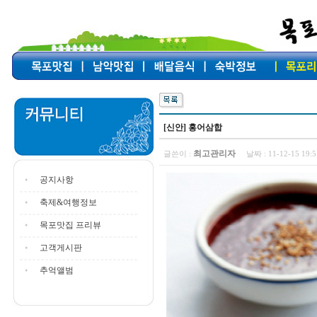
[신안] 홍어삼합
최고관리자
글쓴이 :
날짜 :
11-12-15 19
공지사항
축제&여행정보
목포맛집 프리뷰
고객게시판
추억앨범