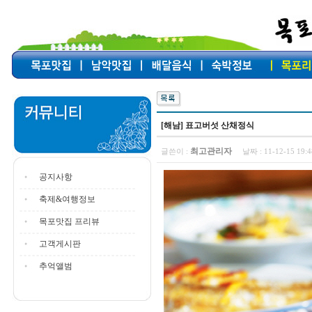
[해남] 표고버섯 산채정식
최고관리자
글쓴이 :
날짜 :
11-12-15 19
공지사항
축제&여행정보
목포맛집 프리뷰
고객게시판
추억앨범