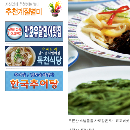
두륜산 스님들을 사로잡은 맛 - 표고버