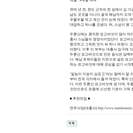
제철 : 4계절 내내
30여 년 전, 완도 근처의 한 섬에서 김
남도 곳곳을 다니다 결국 해남까지 오게 
우물우물 먹고 계신 것이 눈에 띄었다. 
대답하고 하나를 건넸다. 허, 스님이 웬
두륜산에는 큼직한 표고버섯이 많이 자라는
흥사 스님들의 영양식이었단다. 표고버섯에
향긋하고 그윽한 맛이 싸 하니 퍼졌다. 
아챘다. 이후 이 부부는 대흥사 입구에 
두륜산 표고버섯으로 만든 음식은 담백하고
다. 해남 토박이들은 지천으로 널린 표
하는 표고버섯에 대해 관심을 갖기 시작
‘일능이 이송이 삼표고’라는 말에서 알 
부터 전국 각지에서 즐겨 먹었다. 특히 
다. 이런 두륜산 표고버섯에 생 더덕, 두릅
것만으로도 온몸에 신선한 기운이 가득 
■ 추천맛집 ■
전주식당(대흥사)
http://www.namdomenu