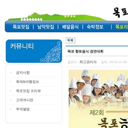
목포 향토음식 경연대회
최고관리자
글쓴이 :
날짜 :
09-04-21 0
공지사항
축제&여행정보
목포맛집 프리뷰
고객게시판
추억앨범